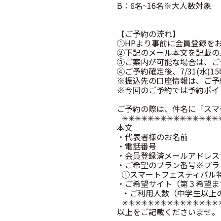
B：6名~16名※大人数対象
【ご予約の流れ】
①HPより事前に会員登録を
②下記のメール本文を記載の
③ご案内が可能な場合は、ご
④ご予約確定後、7/31(水
※振込先の口座情報は、ご予
※今回のご予約では予約ポイ
ご予約の際は、件名に「スマ
✳︎✳︎✳︎✳︎✳︎✳︎✳︎✳︎✳︎✳︎✳︎✳︎✳︎✳︎✳︎✳
本文
・代表者様のお名前
・電話番号
・会員登録済メールアドレ
・ご希望のプラン番号※プラ
①スマートフェスティバル
・ご希望サイト（第３希望ま
・ご利用人数（中学生以上
✳︎✳︎✳︎✳︎✳︎✳︎✳︎✳︎✳︎✳︎✳︎✳︎✳︎✳︎✳︎✳
以上をご記載くださいませ。